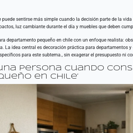
uede sentirse más simple cuando la decisión parte de la vida d
pactos, luz cambiante durante el día y muebles que deben cump
ra departamento pequeño en chile con un enfoque realista: observ
La idea central es decoración práctica para departamentos y c
específicos para este subtema., sin exagerar el presupuesto ni conv
una persona cuando consu
ueño en chile’