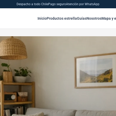
Despacho a todo Chile
Pago seguro
Atención por WhatsApp
Inicio
Productos estrella
Guías
Nosotros
Mapa y 