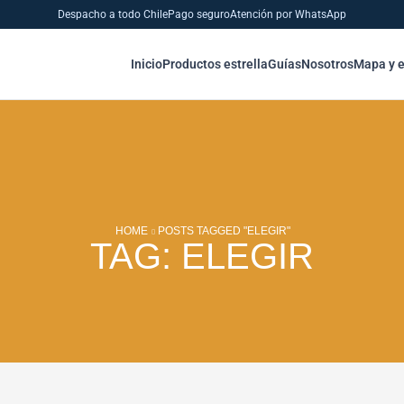
Despacho a todo Chile
Pago seguro
Atención por WhatsApp
Inicio
Productos estrella
Guías
Nosotros
Mapa y 
HOME
POSTS TAGGED "ELEGIR"
TAG: ELEGIR