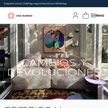
Despacho a todo Chile
Pago seguro
Atención por WhatsApp
Menú
HOME
CAMBIOS Y
DEVOLUCIONES