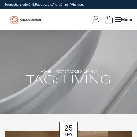
Despacho a todo Chile
Pago seguro
Atención por WhatsApp
Menú
HOME
POSTS TAGGED "LIVING"
TAG: LIVING
25
MAY