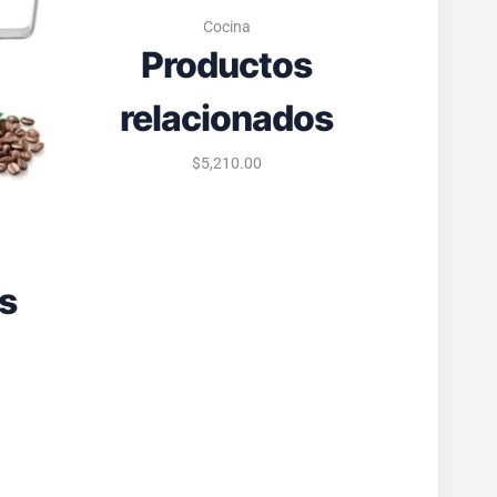
Cocina
Productos
relacionados
$
5,210.00
Pr
s
rel