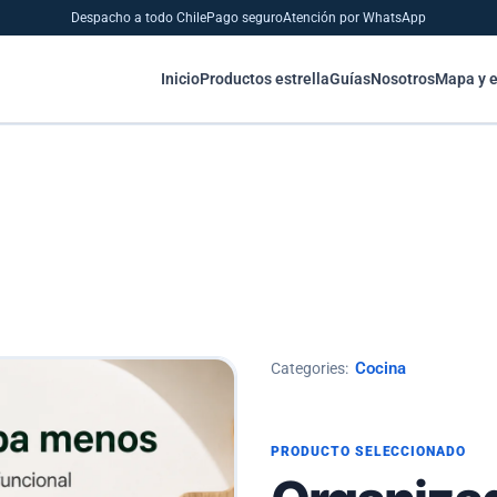
Despacho a todo Chile
Pago seguro
Atención por WhatsApp
Inicio
Productos estrella
Guías
Nosotros
Mapa y 
Cocina
Categories:
PRODUCTO SELECCIONADO