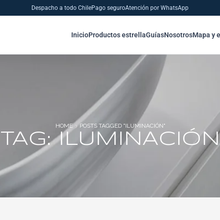
Despacho a todo Chile
Pago seguro
Atención por WhatsApp
Inicio
Productos estrella
Guías
Nosotros
Mapa y 
HOME
POSTS TAGGED "ILUMINACIÓN"
TAG: ILUMINACIÓN