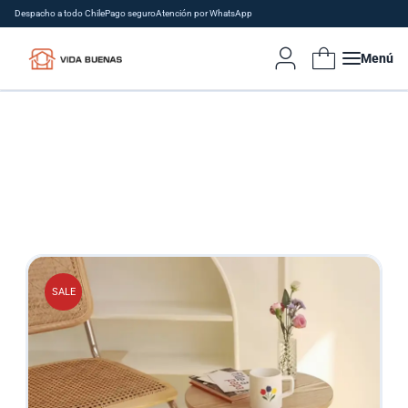
Despacho a todo Chile
Pago seguro
Atención por WhatsApp
Menú
SALE